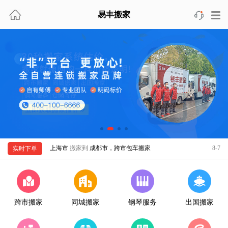
北京市
搬家到
重庆市，跨市拼车搬家
8-7
易丰搬家
上海市
搬家到
北京市，跨市包车搬家
8-7
天津市
搬家到
新西兰，出国移民搬家
8-7
北京市
搬家到
北京市，精品同城搬家
8-7
广州市
搬家到
南宁市，跨市拼车搬家
8-7
深圳市
搬家到
天津市，跨市拼车搬家
8-7
上海市
搬家到
上海市，日式同城搬家
8-7
佛山市
搬家到
新加坡，出国搬家
8-7
上海市
搬家到
成都市，跨市包车搬家
8-7
实时下单
北京市
搬家到
大连市，跨市拼车搬家
8-7
天津市
搬家到
杭州市，跨市包车搬家
8-7
珠海市
搬家到
马来西亚，出国移民搬家
8-7
杭州市
搬家到
杭州市，日式同城搬家
8-7
跨市搬家
同城搬家
钢琴服务
出国搬家
南京市
搬家到
南京市，精品同城搬家
8-7
无锡市
搬家到
上海市，跨市包车搬家
8-7