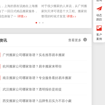
咨询
惠州 400-100-6666
久，上海的朋友说她在上海搬
对于很少搬家的人来说，从广州搬
前段时间
验了一回日式精品搬家服务，
家到天津可谓是个大工程。搬家前
家，从深
动态
我也体验了一
详情>>
整理的时候才发觉
详情>>
搬家过程
跟踪
客户
›
案例
资讯
查看更多
广州搬家公司哪家靠谱？实名推荐易丰搬家
杭州搬家公司哪家靠谱？易丰搬家来帮你
南京搬家公司哪家靠谱？专业服务看好易丰搬家
武汉搬家公司哪家靠谱？透明报价是前提
西安搬家公司哪家靠谱？品牌售后实力不容小觑