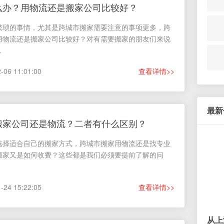
么办？用物流还是搬家公司比较好？
繁琐的事情，尤其是跨城市搬家需要注意的事项更多，跨
跨市搬家报价
用物流还是搬家公司比较好？对有需要搬家的朋友们来说
专业客服一
.
客服在线时间：08:00 - 22:
家 免费上门评估 赠送搬家纸箱
6 11:01:00
查看详情>>
400-100
全国服务热线：
在线客服
最新
搬家公司还是物流？二者有什么区别？
热门服
选择适合自己的搬家方式，跨城市搬家用物流还是找专业
搬家又是如何收费？这些都是我们必须要提前了解的问
州 400-100-6666
厦门 0592-6384128
长春 400-100-6666
莞 0769-26882956
廊坊 0316-2283856
南昌 400-100-6666
4 15:22:05
查看详情>>
家庄 400-100-6666
海口 400-100-6666
昆明 400-100-6666
亚 400-100-6666
沈阳 024-81381566
青岛 0532-89087826
从上