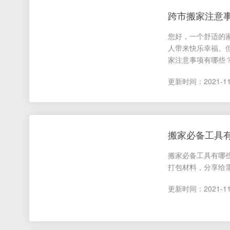
国
0731-88005566
佛山 0757-85106356
中山 0760-88807856
大
跨市搬家注意
际
*为了您的权益，您的隐
您好，一个舒适的
人带来快乐幸福。
家注意事项有哪些？.
更新时间：2021-11-1
搬家必备工具有
搬家必备工具有哪
打包材料，分享给需
更新时间：2021-11-0