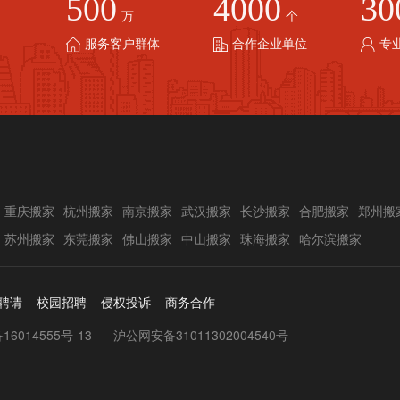
500
4000
30
万
个
服务客户群体
合作企业单位
专
重庆搬家
杭州搬家
南京搬家
武汉搬家
长沙搬家
合肥搬家
郑州搬
苏州搬家
东莞搬家
佛山搬家
中山搬家
珠海搬家
哈尔滨搬家
聘请
校园招聘
侵权投诉
商务合作
16014555号-13
沪公网安备31011302004540号