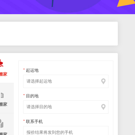
*
起运地
搬家
*
*
*
*
目的地
*
*
*
搬家
*
联系手机
*
*
*
搬家