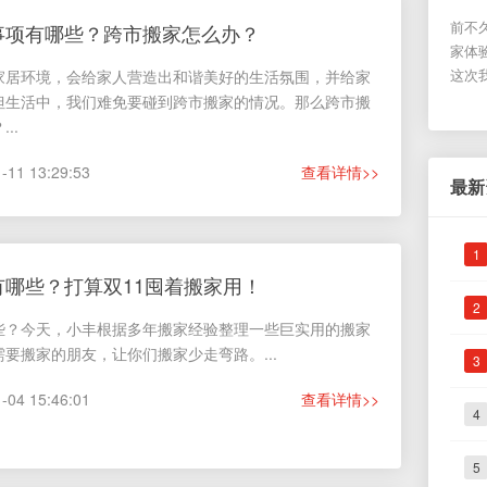
连 400-100-6666
哈尔滨 400-100-6666
珠海 400-100-6666
前不
事项有哪些？跨市搬家怎么办？
私将被严格保密
家体
这次
家居环境，会给家人营造出和谐美好的生活氛围，并给家
但生活中，我们难免要碰到跨市搬家的情况。那么跨市搬
..
1 13:29:53
查看详情>>
最新
1
哪些？打算双11囤着搬家用！
2
些？今天，小丰根据多年搬家经验整理一些巨实用的搬家
要搬家的朋友，让你们搬家少走弯路。...
3
4 15:46:01
查看详情>>
4
5