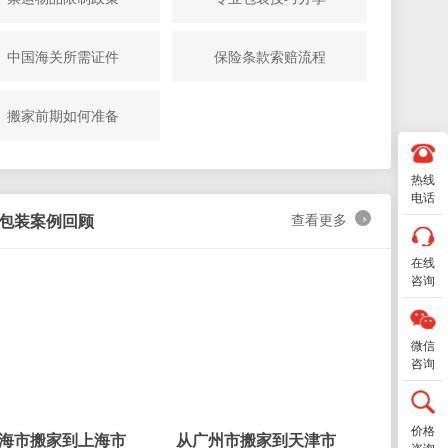
中国海关所需证件
保险条款索赔流程
对一服务
搬家前期如何准备
00
-6666
热线
扫码交流
电话
›
包装案例回顾
查看更多
在线
务城市
咨询
太原 400-100-6666
微信
南宁 400-100-6666
咨询
济南 400-100-6666
镇江 400-100-6666
价格
海市搬家到上海市
从广州市搬家到天津市
从深圳