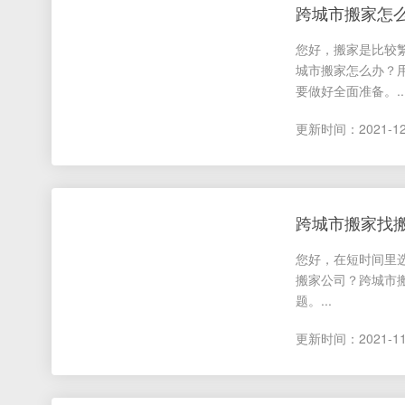
跨城市搬家怎
您好，搬家是比较
快速获取
城市搬家怎么办？
跨
要做好全面准备。..
市
跨市包车搬家 跨市拼车搬
更新时间：2021-12-0
同
城
出
跨城市搬家找
国
您好，在短时间里
搬家公司？跨城市
钢
021-63218888
合肥 0551-63830056
无锡 0510-85255506
福
题。...
琴
0755-82825656
常州 0519-89880356
重庆 023-66157888
东
更新时间：2021-11-2
回
025-52645558
郑州 0371-66662760
宁波 0574-87845710
石
国
0571-86285666
成都 028-61075566
西安 029-84412259
三