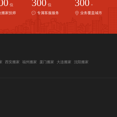
00
300
300
位
位
+
业搬家技师
专属客服服务
业务覆盖城市
家
西安搬家
福州搬家
厦门搬家
大连搬家
沈阳搬家