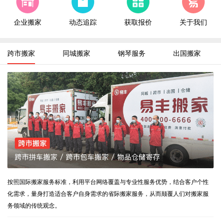
广州市
搬家到
太原市，跨市拼车搬家
8-8
企业搬家
动态追踪
获取报价
关于我们
合肥市
搬家到
长春市，跨市拼车搬家
8-8
郑州市
搬家到
烟台市，跨市拼车搬家
8-8
跨市搬家
同城搬家
钢琴服务
出国搬家
武汉市
搬家到
上海市,精品同城搬家
8-8
长沙市
搬家到
西安市，跨市拼车搬家
8-8
成都市
搬家到
长沙市，跨市包车搬家
8-8
重庆市
搬家到
北京市，跨市拼车搬家
8-8
厦门市
搬家到
北京市，跨包车市搬家
8-8
西安市
搬家到
上海市，跨市拼车搬家
8-8
南京市
搬家到
西安市，跨市包车搬家
8-8
北京市
搬家到
重庆市，跨市拼车搬家
8-8
按照国际搬家服务标准，利用平台网络覆盖与专业性服务优势，结合客户个性
化需求，量身打造适合客户自身需求的省际搬家服务，从而颠覆人们对搬家服
务领域的传统观念。