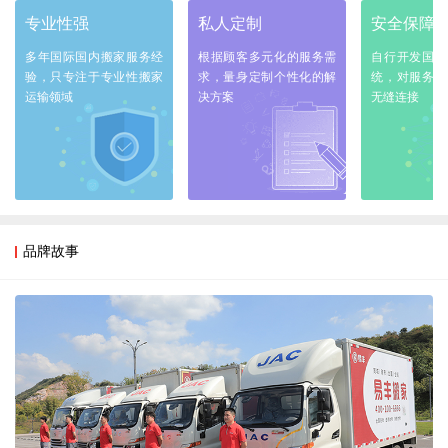
专业性强
私人定制
安全保障
多年国际国内搬家服务经
根据顾客多元化的服务需
自行开发国际
验，只专注于专业性搬家
求，量身定制个性化的解
统，对服务全
运输领域
决方案
无缝连接
品牌故事