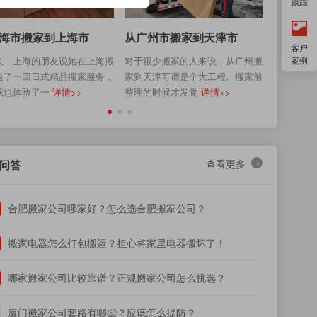
跟踪
海市搬家到上海市
从广州市搬家到天津市
从深圳
客户
久，上海的朋友说她在上海搬
对于很少搬家的人来说，从广州搬
前段时间
案例
验了一回日式精品搬家服务，
家到天津可谓是个大工程。搬家前
家，从深
我也体验了一
详情>>
整理的时候才发觉
详情>>
搬家过程
›
问答
查看更多
合肥搬家公司哪家好？怎么选合肥搬家公司？
搬家电器怎么打包搬运？担心将家里电器搬坏了！
哪家搬家公司比较靠谱？正规搬家公司怎么挑选？
厦门搬家公司套路有哪些？应该怎么提防？