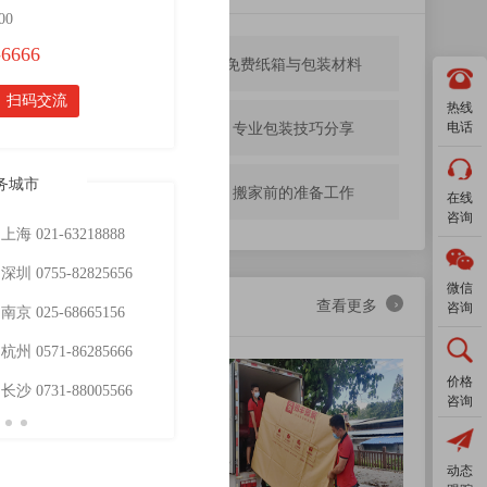
00
-6666
跨市搬家常见问题
免费纸箱与包装材料
扫码交流
热线
上门包装标准
专业包装技巧分享
电话
务城市
保险条款索赔流程
搬家前的准备工作
在线
咨询
上海 021-63218888
合肥 0551-63830056
无锡 0510-85255506
深圳 0755-82825656
常州 0519-89880356
重庆 023-66157888
微信
›
包装案例回顾
查看更多
咨询
南京 025-68665156
郑州 0371-66662760
宁波 0574-87845710
杭州 0571-86285666
成都 028-61075566
西安 029-84412259
价格
长沙 0731-88005566
佛山 0757-85106356
中山 0760-88807856
咨询
动态