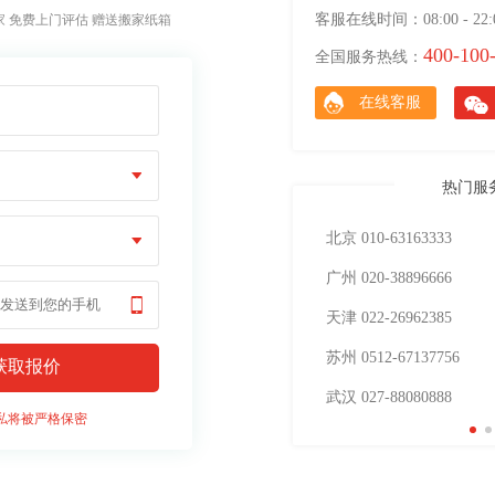
客服在线时间：08:00 - 22:
家 免费上门评估 赠送搬家纸箱
400-100
全国服务热线：
在线客服
家公司之后，还是更倾向于易丰搬家海运服务。
热门服
导能力5
整体服务5
北京 010-63163333
查看详情>>
广州 020-38896666
最新
天津 022-26962385
苏州 0512-67137756
条记录
武汉 027-88080888
私将被严格保密