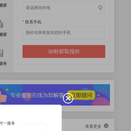
*
*
*
搬家
*
联系手机
*
*
*
搬家
30秒获取报价
服务
对一服务
›
搬家常见问题
查看更多