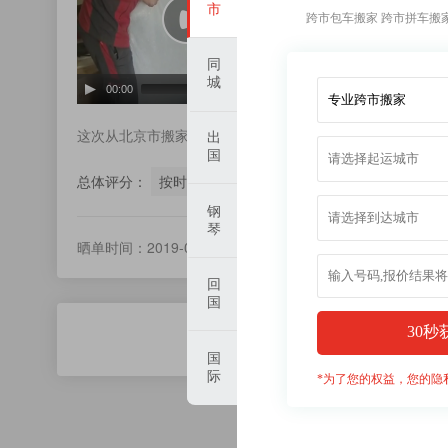
市
跨市包车搬家 跨市拼车搬
同
城
00:00
00:00
这次从北京市搬家到美国，我跟我先生在对比了多家出国搬
出
国
总体评分：
按时到达5
纸箱质量5
包装工艺5
督
钢
琴
晒单时间：2019-09-25 17:35:23
回
国
共
1
页
2
国
际
*为了您的权益，您的隐