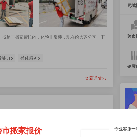
同城
跨市
，找易丰搬家帮忙的，体验非常棒，现在给大家分享一下
导能力5
整体服务5
钢琴
查看详情>>
跨市搬家报价
专业客服一
跨市